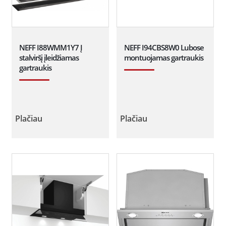
NEFF I88WMM1Y7 Į
NEFF I94CBS8W0 Lubose
stalviršį įleidžiamas
montuojamas gartraukis
gartraukis
Plačiau
Plačiau